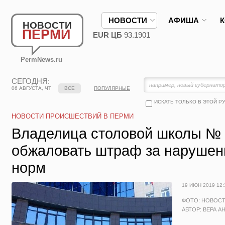
НОВОСТИ
АФИША
НОВОСТИ
ПЕРМИ
EUR ЦБ
93.1901
PermNews.ru
СЕГОДНЯ:
06 АВГУСТА, ЧТ
ВСЕ
ПОПУЛЯРНЫЕ
ИСКАТЬ ТОЛЬКО В ЭТОЙ Р
НОВОСТИ ПРОИСШЕСТВИЙ В ПЕРМИ
Владелица столовой школы № 
обжаловать штраф за нарушен
норм
19 ИЮН 2019 12:
ФОТО: НОВОС
АВТОР: ВЕРА А