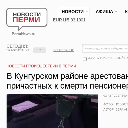
НОВОСТИ
АФИША
НОВОСТИ
ПЕРМИ
EUR ЦБ
93.1901
PermNews.ru
СЕГОДНЯ:
06 АВГУСТА, ЧТ
ВСЕ
ПОПУЛЯРНЫЕ
ИСКАТЬ ТОЛЬКО В ЭТОЙ Р
НОВОСТИ ПРОИСШЕСТВИЙ В ПЕРМИ
В Кунгурском районе арестова
причастных к смерти пенсионе
02 АВГ 2017 16:4
ФОТО: НОВОС
АВТОР: ВЕРА А