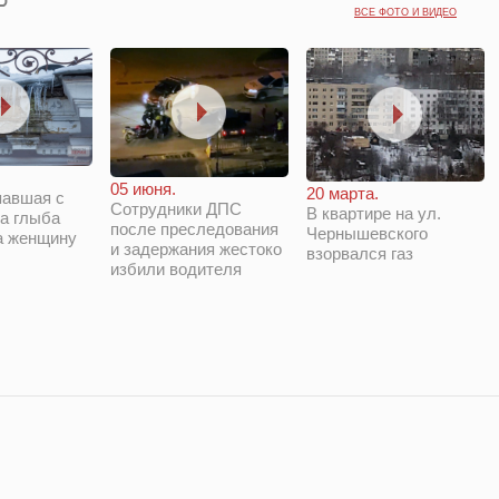
ВСЕ ФОТО И ВИДЕО
05 июня.
20 марта.
павшая с
Сотрудники ДПС
В квартире на ул.
а глыба
после преследования
Чернышевского
а женщину
и задержания жестоко
взорвался газ
избили водителя