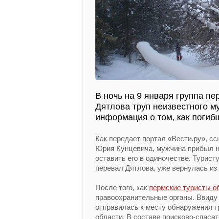
В ночь на 9 января группа п
Дятлова труп неизвестного м
информация о том, как погибш
Как передает портал «Вести.ру», с
Юрия Кунцевича, мужчина прибыл на
оставить его в одиночестве. Турист
перевал Дятлова, уже вернулась из
После того, как
пермские туристы о
правоохранительные органы. Ввиду 
отправилась к месту обнаружения т
области. В составе поисково-спаса