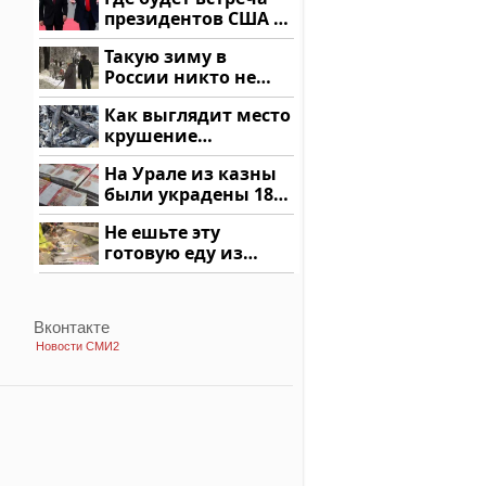
подожгли.
президентов США и
России: Европа?
Такую зиму в
России никто не
ждал: как так?!
Как выглядит место
крушение
вертолета на
На Урале из казны
Кавказе: смотреть
были украдены 18
миллионов рублей
Не ешьте эту
готовую еду из
магазина: список
Вконтакте
Новости СМИ2