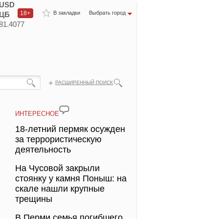
USD
18+
В закладки
Выбрать город
ЦБ
81.4077
РАСШИРЕННЫЙ ПОИСК
ИНТЕРЕСНОЕ
18-летний пермяк осужден
за террористическую
деятельность
На Чусовой закрыли
стоянку у камня Поныш: на
скале нашли крупные
трещины
В Перми семья погибшего