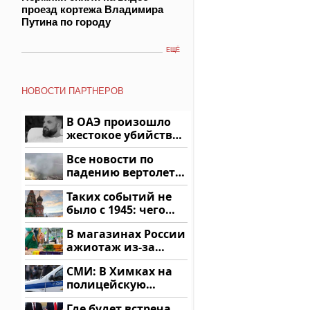
проезд кортежа Владимира
Путина по городу
ЕЩЁ
НОВОСТИ ПАРТНЕРОВ
В ОАЭ произошло
жестокое убийство
криптомиллионера
Все новости по
падению вертолета
на Кавказе: читать
Таких событий не
здесь
было с 1945: чего
ждать всем нам?
В магазинах России
ажиотаж из-за
этого продукта: что
СМИ: В Химках на
купить?
полицейскую
машину напали и
Где будет встреча