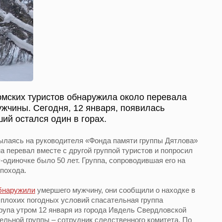
ермских туристов обнаружила около перевала
ужчины. Сегодня, 12 января, появилась
ий остался один в горах.
сылаясь на руководителя «Фонда памяти группы Дятлова»
 перевал вместе с другой группой туристов и попросил
у-одиночке было 50 лет. Группа, сопроводившая его на
 похода.
бнаружили
умершего мужчину, они сообщили о находке в
плохих погодных условий спасательная группа
рупа утром 12 января из города Ивдель Свердловской
тельной группы – сотрудник следственного комитета. По