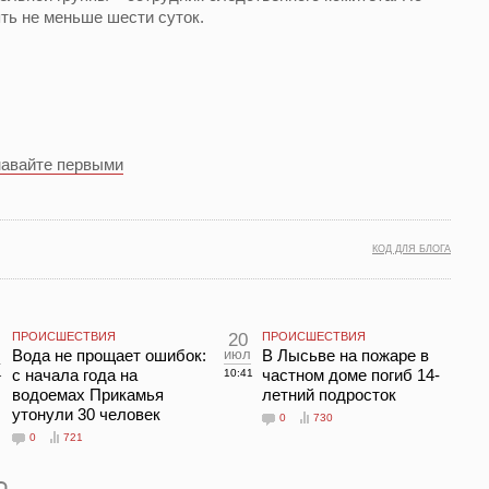
ть не меньше шести суток.
навайте первыми
КОД ДЛЯ БЛОГА
ПРОИСШЕСТВИЯ
20
ПРОИСШЕСТВИЯ
л
Вода не прощает ошибок:
июл
В Лысьве на пожаре в
с начала года на
частном доме погиб 14-
1
10:41
водоемах Прикамья
летний подросток
утонули 30 человек
0
730
0
721