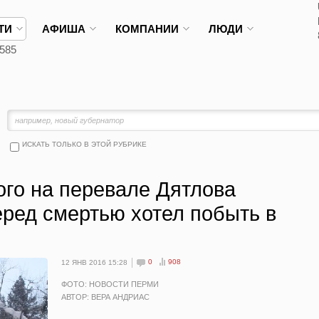
ТИ
АФИША
КОМПАНИИ
ЛЮДИ
585
ИСКАТЬ ТОЛЬКО В ЭТОЙ РУБРИКЕ
рого на перевале Дятлова
еред смертью хотел побыть в
0
908
12 ЯНВ 2016 15:28
ФОТО: НОВОСТИ ПЕРМИ
АВТОР: ВЕРА АНДРИАС