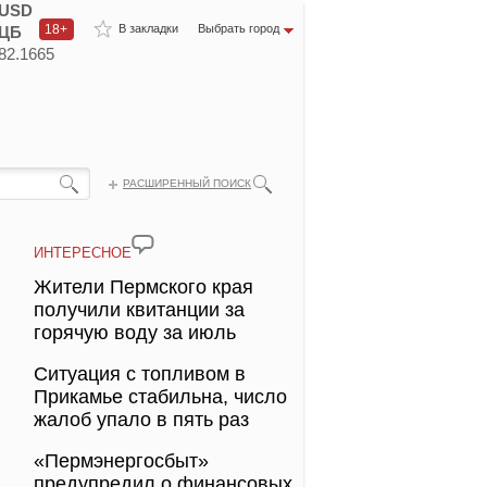
USD
18+
В закладки
Выбрать город
ЦБ
82.1665
РАСШИРЕННЫЙ ПОИСК
ИНТЕРЕСНОЕ
Жители Пермского края
получили квитанции за
горячую воду за июль
Ситуация с топливом в
Прикамье стабильна, число
жалоб упало в пять раз
«Пермэнергосбыт»
предупредил о финансовых