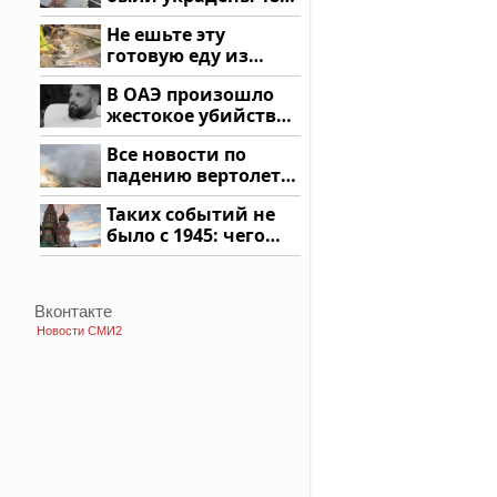
миллионов рублей
Не ешьте эту
готовую еду из
магазина: список
В ОАЭ произошло
жестокое убийство
криптомиллионера
Все новости по
падению вертолета
на Кавказе: читать
Таких событий не
здесь
было с 1945: чего
ждать всем нам?
Вконтакте
Новости СМИ2