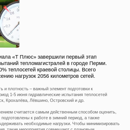
иала «Т Плюс» завершили первый этап
пытаний тепломагистралей в городе Перми.
0% теплосетей краевой столицы. Всего
сению нагрузок 2056 километров сетей.
ь и плотность – важный элемент подготовки к
ериод 1-5 июня гидравлические испытания теплосетей
к, Крохалёва, Лёвшино, Островский и др.
лением считается самым действенным способом оценить,
подготовлены к работе в зимний период, а также
выдерживать необходимые нагрузки. Чтобы минимизировать
ия, такие мероприятия совмещают с плановым