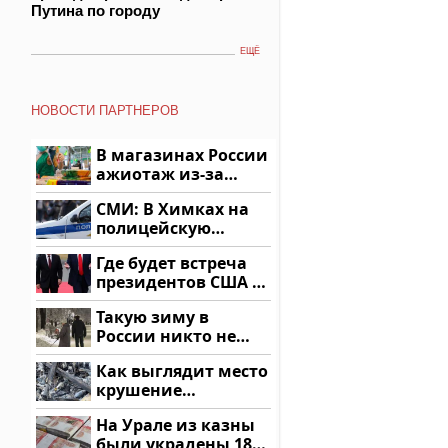
Путина по городу
ЕЩЁ
НОВОСТИ ПАРТНЕРОВ
В магазинах России
ажиотаж из-за
этого продукта: что
СМИ: В Химках на
купить?
полицейскую
машину напали и
Где будет встреча
подожгли.
президентов США и
России: Европа?
Такую зиму в
России никто не
ждал: как так?!
Как выглядит место
крушение
вертолета на
На Урале из казны
Кавказе: смотреть
были украдены 18