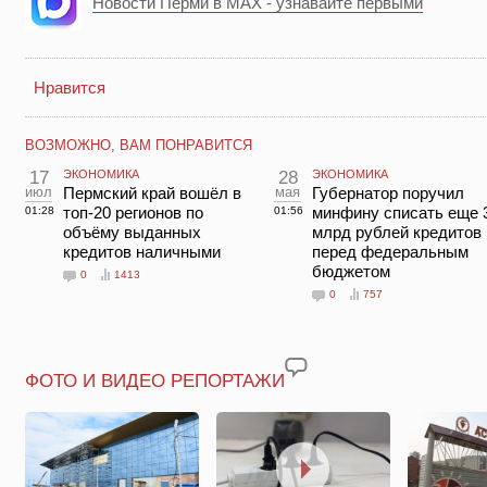
Новости Перми в MAX - узнавайте первыми
Нравится
ВОЗМОЖНО, ВАМ ПОНРАВИТСЯ
17
ЭКОНОМИКА
28
ЭКОНОМИКА
июл
Пермский край вошёл в
мая
Губернатор поручил
топ-20 регионов по
минфину списать еще 
01:28
01:56
объёму выданных
млрд рублей кредитов
кредитов наличными
перед федеральным
бюджетом
0
1413
0
757
ФОТО И ВИДЕО РЕПОРТАЖИ