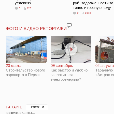
условиях
руб. задолженности за
тепло и горячую воду
0
428
0
1545
ФОТО И ВИДЕО РЕПОРТАЖИ
20 марта.
09 сентября.
02 августа
Строительство нового
Как быстро и удобно
Табачную
аэропорта в Перми
заплатить за
«Астра» с
электроэнергию?
НА КАРТЕ
НОВОСТИ
загрузка карты...