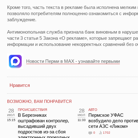
Кроме того, часть текста в рекламе была исполнена мелким
позволяло потребителям полноценно ознакомиться с информ
заблуждение.
Антимонопольная служба признала банк виновным в нарушени
части 3 статьи 5 Закона «О рекламе», которые запрещают р
информации и использование некорректных сравнений без 
Новости Перми в MAX - узнавайте первыми
Нравится
ВОЗМОЖНО, ВАМ ПОНРАВИТСЯ
28
ПРОИСШЕСТВИЯ
28
АВТО
июл
В Березниках
июл
Пермское УФАС
оштрафован контролер,
возбудило дело проти
15:15
11:33
высадивший двух
сети АЗС «Ликом»
подростков из-за сбоя
0
1702
электронных проездных