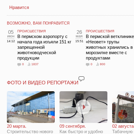
Нравится
ВОЗМОЖНО, ВАМ ПОНРАВИТСЯ
05
ПРОИСШЕСТВИЯ
26
ПРОИСШЕСТВИЯ
июн
В пермском аэропорту с
мая
В пермской ветклинике
начала года изъяли 151 кг
«Неовет» трупы
14:12
15:51
запрещенной
животных хранились в
животноводческой
морозилке вместе с
продукции
продуктами
0
1837
0
800
ФОТО И ВИДЕО РЕПОРТАЖИ
20 марта.
09 сентября.
02 августа
Строительство нового
Как быстро и удобно
Табачную