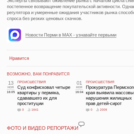
Эксперты связывают оживление рынка с началом цикла сниж
постепенное возвращение покупательской активности. Одна
регулятора и умеренные ожидания участников рынка спосо
спроса без резких ценовых скачков.
Новости Перми в MAX - узнавайте первыми
Нравится
ВОЗМОЖНО, ВАМ ПОНРАВИТСЯ
13
ПРОИСШЕСТВИЯ
01
ПРОИСШЕСТВИЯ
ноя
Суд конфисковал четыре
ноя
Прокуратура Пермског
квартиры у пермяка,
края выявила массовы
16:05
16:04
сдававшего их для
нарушения жилищных
проституции
прав детей-сирот
0
1641
0
2009
ФОТО И ВИДЕО РЕПОРТАЖИ