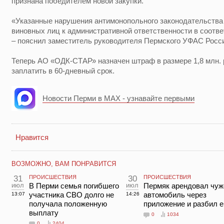
признана победителем новой закупки.
«Указанные нарушения антимонопольного законодательства 
виновных лиц к административной ответственности в соотве
– пояснил заместитель руководителя Пермского УФАС Росс
Теперь АО «ОДК-СТАР» назначен штраф в размере 1,8 млн. 
заплатить в 60-дневный срок.
Новости Перми в MAX - узнавайте первыми
Нравится
ВОЗМОЖНО, ВАМ ПОНРАВИТСЯ
31
ПРОИСШЕСТВИЯ
30
ПРОИСШЕСТВИЯ
июл
В Перми семья погибшего
июл
Пермяк арендовал чуж
участника СВО долго не
автомобиль через
13:07
14:26
получала положенную
приложение и разбил е
выплату
0
1034
0
2404