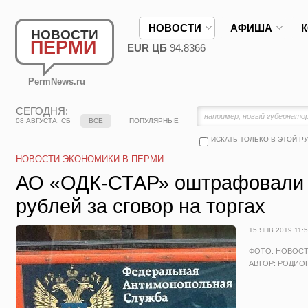
НОВОСТИ
АФИША
НОВОСТИ
ПЕРМИ
EUR ЦБ
94.8366
PermNews.ru
СЕГОДНЯ:
08 АВГУСТА, СБ
ВСЕ
ПОПУЛЯРНЫЕ
ИСКАТЬ ТОЛЬКО В ЭТОЙ Р
НОВОСТИ ЭКОНОМИКИ В ПЕРМИ
АО «ОДК-СТАР» оштрафовали н
рублей за сговор на торгах
15 ЯНВ 2019 11:
ФОТО: НОВОС
АВТОР: РОДИО