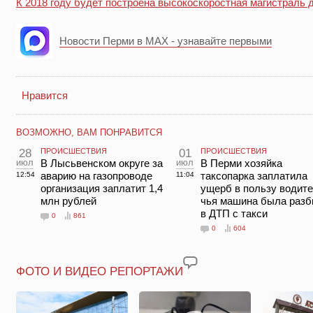
К 2018 году будет построена высокоскоростная магистраль 
Новости Перми в MAX - узнавайте первыми
Нравится
ВОЗМОЖНО, ВАМ ПОНРАВИТСЯ
28
ПРОИСШЕСТВИЯ
01
ПРОИСШЕСТВИЯ
июл
В Лысьвенском округе за
июл
В Перми хозяйка
аварию на газопроводе
таксопарка заплатила
12:54
11:04
организация заплатит 1,4
ущерб в пользу водите
млн рублей
чья машина была разб
в ДТП с такси
0
861
0
604
ФОТО И ВИДЕО РЕПОРТАЖИ