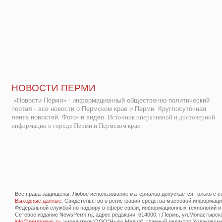
НОВОСТИ ПЕРМИ
«Новости Перми» - информационный общественно-политический
портал - все новости о Пермском крае и Перми. Круглосуточная
лента новостей. Фото- и видео.
Источник оперативной и достоверной
информации о городе Перми и Пермском крае.
Все права защищены. Любое использование материалов допускается только с со
Выходные данные
: Свидетельство о регистрации средства массовой информац
Федеральной службой по надзору в сфере связи, информационных технологий и
Сетевое издание NewsPerm.ru, адрес редакции: 614000, г.Пермь, ул.Монастырская 
info@permnews.ru
, учредитель:ООО"Ньюс Медиа", главный редактор Ходаковский