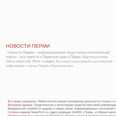
НОВОСТИ ПЕРМИ
«Новости Перми» - информационный общественно-политический
портал - все новости о Пермском крае и Перми. Круглосуточная
лента новостей. Фото- и видео.
Источник оперативной и достоверной
информации о городе Перми и Пермском крае.
Все права защищены. Любое использование материалов допускается только с со
Выходные данные
: Свидетельство о регистрации средства массовой информац
Федеральной службой по надзору в сфере связи, информационных технологий и
Сетевое издание NewsPerm.ru, адрес редакции: 614000, г.Пермь, ул.Монастырская 
info@permnews.ru
, учредитель:ООО"Ньюс Медиа", главный редактор Ходаковский