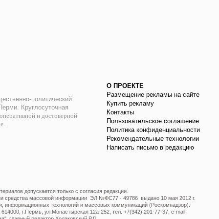
О ПРОЕКТЕ
Размещение рекламы на сайте
ественно-политический
Купить рекламу
 Перми. Круглосуточная
Контакты
оперативной и достоверной
Пользовательское соглашение
ае.
Политика конфиденциальности
Рекомендательные технологии
Написать письмо в редакцию
ериалов допускается только с согласия редакции.
ции средства массовой информации ЭЛ №ФС77 - 49786 выдано 10 мая 2012 г.
и, информационных технологий и массовых коммуникаций (Роскомнадзор).
14000, г.Пермь, ул.Монастырская 12а-252, тел. +7(342) 201-77-37, e-mail:
", главный редактор Ходаковский Р.Л.