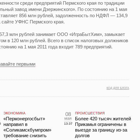
женности среди предприятий Пермского края по традиции
ьный завод имени Дзержинского». По состоянию на 1 мая
ставляет 856 млн рублей, задолженность по НДФЛ — 134,9
 сайте УФНС Пермского края.
457,3 млн рублей занимает ООО «ИграБытХим», замыкает
ом в 120 млн рублей. Всего в список налоговых должников
тоянию на 1 мая 2011 года входит 789 предприятий.
навайте первыми
КОД ДЛЯ БЛОГА
ЭКОНОМИКА
08
ПРОИСШЕСТВИЯ
л
«Пермэнергосбыт»
мая
Более 420 тысяч жителей
направил в
Прикамья ограничены в
0
13:37
«Соликамскбумпром»
выезде за границу из-за
требование снизить
долгов