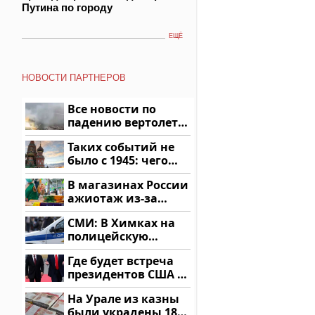
Путина по городу
ЕЩЁ
НОВОСТИ ПАРТНЕРОВ
Все новости по
падению вертолета
на Кавказе: читать
Таких событий не
здесь
было с 1945: чего
ждать всем нам?
В магазинах России
ажиотаж из-за
этого продукта: что
СМИ: В Химках на
купить?
полицейскую
машину напали и
Где будет встреча
подожгли.
президентов США и
России: Европа?
На Урале из казны
были украдены 18