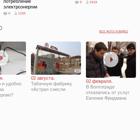
потребление
0
1618
электроэнергии
0
1235
ВСЕ ФОТО И ВИДЕО
я.
02 августа.
02 февраля.
 и удобно
Табачную фабрику
В Волгограде
за
«Астра» снесли
отказались от услуг
ергию?
Евгения Фридмана