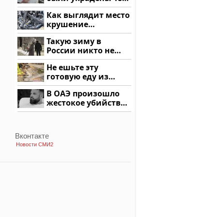
миллионов рублей
Как выглядит место
крушение
вертолета на
Такую зиму в
Кавказе: смотреть
России никто не
ждал: как так?!
Не ешьте эту
готовую еду из
магазина: список
В ОАЭ произошло
жестокое убийство
криптомиллионера
Вконтакте
Новости СМИ2