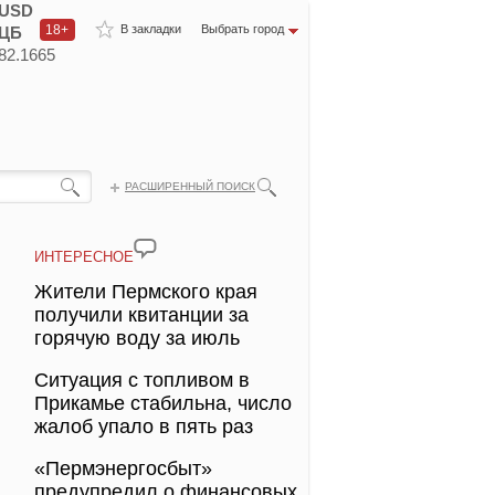
USD
18+
В закладки
Выбрать город
ЦБ
82.1665
РАСШИРЕННЫЙ ПОИСК
ИНТЕРЕСНОЕ
Жители Пермского края
получили квитанции за
горячую воду за июль
Ситуация с топливом в
Прикамье стабильна, число
жалоб упало в пять раз
«Пермэнергосбыт»
предупредил о финансовых