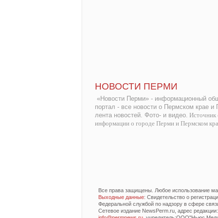
НОВОСТИ ПЕРМИ
«Новости Перми» - информационный общ
портал - все новости о Пермском крае и
лента новостей. Фото- и видео.
Источник 
информации о городе Перми и Пермском кр
Все права защищены. Любое использование мат
Выходные данные
: Свидетельство о регистра
Федеральной службой по надзору в сфере связ
Сетевое издание NewsPerm.ru, адрес редакции: 6
info@permnews.ru
, учредитель:ООО"Ньюс Медиа