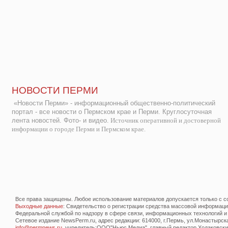
НОВОСТИ ПЕРМИ
«Новости Перми» - информационный общественно-политический
портал - все новости о Пермском крае и Перми. Круглосуточная
лента новостей. Фото- и видео.
Источник оперативной и достоверной
информации о городе Перми и Пермском крае.
Все права защищены. Любое использование материалов допускается только с со
Выходные данные
: Свидетельство о регистрации средства массовой информац
Федеральной службой по надзору в сфере связи, информационных технологий и
Сетевое издание NewsPerm.ru, адрес редакции: 614000, г.Пермь, ул.Монастырская 
info@permnews.ru
, учредитель:ООО"Ньюс Медиа", главный редактор Ходаковский