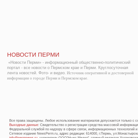
НОВОСТИ ПЕРМИ
«Новости Перми» - информационный общественно-политический
портал - все новости о Пермском крае и Перми. Круглосуточная
лента новостей. Фото- и видео.
Источник оперативной и достоверной
информации о городе Перми и Пермском крае.
Все права защищены. Любое использование материалов допускается только с со
Выходные данные
: Свидетельство о регистрации средства массовой информац
Федеральной службой по надзору в сфере связи, информационных технологий и
Сетевое издание NewsPerm.ru, адрес редакции: 614000, г.Пермь, ул.Монастырская 
info@permnews.ru
, учредитель:ООО"Ньюс Медиа", главный редактор Ходаковский