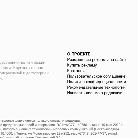
О ПРОЕКТЕ
Размещение рекламы на сайте
ественно-политический
Купить рекламу
 Перми. Круглосуточная
Контакты
оперативной и достоверной
Пользовательское соглашение
ае.
Политика конфиденциальности
Рекомендательные технологии
Написать письмо в редакцию
ериалов допускается только с согласия редакции.
ции средства массовой информации ЭЛ №ФС77 - 49786 выдано 10 мая 2012 г.
и, информационных технологий и массовых коммуникаций (Роскомнадзор).
14000, г.Пермь, ул.Монастырская 12а-252, тел. +7(342) 201-77-37, e-mail:
", главный редактор Ходаковский Р.Л.