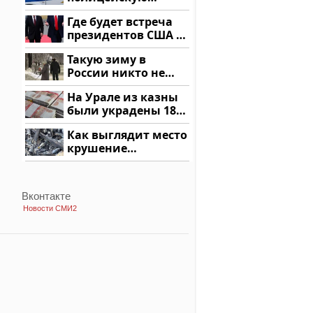
машину напали и
Где будет встреча
подожгли.
президентов США и
России: Европа?
Такую зиму в
России никто не
ждал: как так?!
На Урале из казны
были украдены 18
миллионов рублей
Как выглядит место
крушение
вертолета на
Кавказе: смотреть
Вконтакте
Новости СМИ2