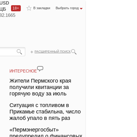
USD
18+
В закладки
Выбрать город
ЦБ
82.1665
РАСШИРЕННЫЙ ПОИСК
ИНТЕРЕСНОЕ
Жители Пермского края
получили квитанции за
горячую воду за июль
Ситуация с топливом в
Прикамье стабильна, число
жалоб упало в пять раз
«Пермэнергосбыт»
предупредил о финансовых