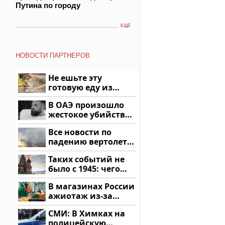
Путина по городу
ЕЩЁ
НОВОСТИ ПАРТНЕРОВ
Не ешьте эту
готовую еду из
магазина: список
В ОАЭ произошло
жестокое убийство
криптомиллионера
Все новости по
падению вертолета
на Кавказе: читать
Таких событий не
здесь
было с 1945: чего
ждать всем нам?
В магазинах России
ажиотаж из-за
этого продукта: что
СМИ: В Химках на
купить?
полицейскую