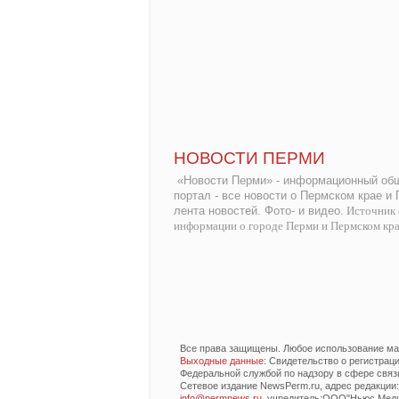
НОВОСТИ ПЕРМИ
«Новости Перми» - информационный общ
портал - все новости о Пермском крае и
лента новостей. Фото- и видео.
Источник 
информации о городе Перми и Пермском кр
Все права защищены. Любое использование мат
Выходные данные
: Свидетельство о регистра
Федеральной службой по надзору в сфере связ
Сетевое издание NewsPerm.ru, адрес редакции: 6
info@permnews.ru
, учредитель:ООО"Ньюс Медиа