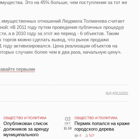
мущества. Это на 45% больше, чем поступления за тот же
а имущественных отношений Людмила Толмачева считает
ой: «В 2011 году путем проведения публичных процедур
, а в 2010 году за этот же период - 6 объектов. Таким
 торгов можно сделать вывод, что рынок продажи
 году активизировался. Цена реализации объектов на
оторых случаях более чем в два раза, начальную цену».
навайте первыми
КОД ДЛЯ БЛОГА
ОБЩЕСТВО И ПОЛИТИКА
03
ОБЩЕСТВО И ПОЛИТИКА
Опубликован список
окт
Пермяк попался на краже
должников за аренду
городского дерева
7
11:10
муниципального
0
527