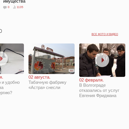
имущества
0
1135
ВСЕ ФОТО И ВИДЕО
я.
02 августа.
02 февраля.
 и удобно
Табачную фабрику
В Волгограде
за
«Астра» снесли
отказались от услуг
ергию?
Евгения Фридмана