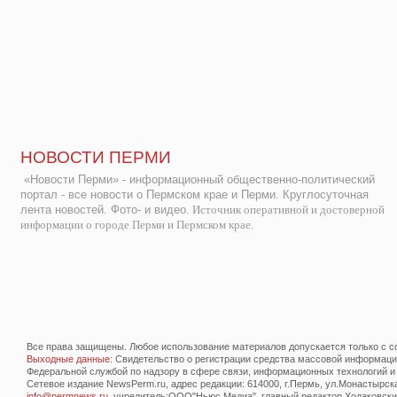
НОВОСТИ ПЕРМИ
«Новости Перми» - информационный общественно-политический
портал - все новости о Пермском крае и Перми. Круглосуточная
лента новостей. Фото- и видео.
Источник оперативной и достоверной
информации о городе Перми и Пермском крае.
Все права защищены. Любое использование материалов допускается только с со
Выходные данные
: Свидетельство о регистрации средства массовой информац
Федеральной службой по надзору в сфере связи, информационных технологий и
Сетевое издание NewsPerm.ru, адрес редакции: 614000, г.Пермь, ул.Монастырская 
info@permnews.ru
, учредитель:ООО"Ньюс Медиа", главный редактор Ходаковский