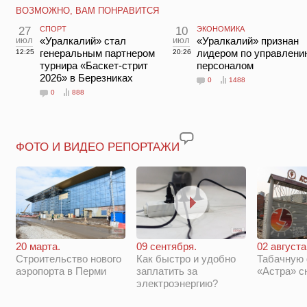
ВОЗМОЖНО, ВАМ ПОНРАВИТСЯ
27
СПОРТ
10
ЭКОНОМИКА
июл
«Уралкалий» стал
июл
«Уралкалий» признан
генеральным партнером
лидером по управлени
12:25
20:26
турнира «Баскет-стрит
персоналом
2026» в Березниках
0
1488
0
888
ФОТО И ВИДЕО РЕПОРТАЖИ
20 марта.
09 сентября.
02 августа
Строительство нового
Как быстро и удобно
Табачную
аэропорта в Перми
заплатить за
«Астра» с
электроэнергию?