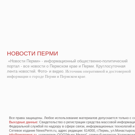
НОВОСТИ ПЕРМИ
«Новости Перми» - информационный общественно-политический
портал - все новости о Пермском крае и Перми. Круглосуточная
лента новостей. Фото- и видео.
Источник оперативной и достоверной
информации о городе Перми и Пермском крае.
Все права защищены. Любое использование материалов допускается только с со
Выходные данные
: Свидетельство о регистрации средства массовой информац
Федеральной службой по надзору в сфере связи, информационных технологий и
Сетевое издание NewsPerm.ru, адрес редакции: 614000, г.Пермь, ул.Монастырская 
info@permnews.ru
, учредитель:ООО"Ньюс Медиа", главный редактор Ходаковский