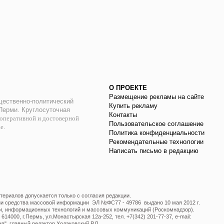
О ПРОЕКТЕ
Размещение рекламы на сайте
ественно-политический
Купить рекламу
 Перми. Круглосуточная
Контакты
оперативной и достоверной
Пользовательское соглашение
ае.
Политика конфиденциальности
Рекомендательные технологии
Написать письмо в редакцию
ериалов допускается только с согласия редакции.
ции средства массовой информации ЭЛ №ФС77 - 49786 выдано 10 мая 2012 г.
и, информационных технологий и массовых коммуникаций (Роскомнадзор).
14000, г.Пермь, ул.Монастырская 12а-252, тел. +7(342) 201-77-37, e-mail:
", главный редактор Ходаковский Р.Л.