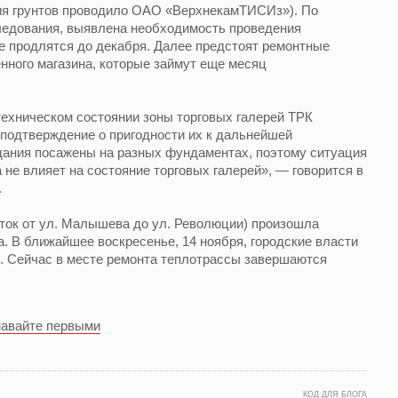
ия грунтов проводило ОАО «ВерхнекамТИСИз»). По
ледования, выявлена необходимость проведения
е продлятся до декабря. Далее предстоят ремонтные
нного магазина, которые займут еще месяц
ехническом состоянии зоны торговых галерей ТРК
ь подтверждение о пригодности их к дальнейшей
дания посажены на разных фундаментах, поэтому ситуация
 не влияет на состояние торговых галерей», — говорится в
.
сток от ул. Малышева до ул. Революции) произошла
а. В ближайшее воскресенье, 14 ноября, городские власти
. Сейчас в месте ремонта теплотрассы завершаются
навайте первыми
КОД ДЛЯ БЛОГА