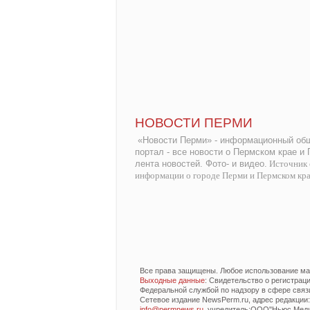
НОВОСТИ ПЕРМИ
«Новости Перми» - информационный общ
портал - все новости о Пермском крае и
лента новостей. Фото- и видео.
Источник 
информации о городе Перми и Пермском кр
Все права защищены. Любое использование мат
Выходные данные
: Свидетельство о регистра
Федеральной службой по надзору в сфере связ
Сетевое издание NewsPerm.ru, адрес редакции: 6
info@permnews.ru
, учредитель:ООО"Ньюс Медиа