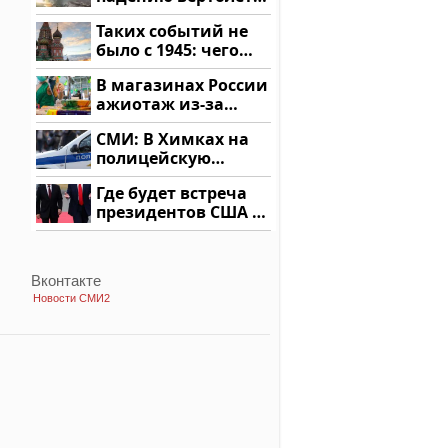
на Кавказе: читать
Таких событий не
здесь
было с 1945: чего
ждать всем нам?
В магазинах России
ажиотаж из-за
этого продукта: что
СМИ: В Химках на
купить?
полицейскую
машину напали и
Где будет встреча
подожгли.
президентов США и
России: Европа?
Вконтакте
Новости СМИ2