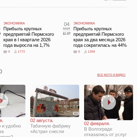
ЭКОНОМИКА
04
ЭКОНОМИКА
н
Прибыль крупных
мая
Прибыль крупных
предприятий Пермского
предприятий Пермского
5
11:37
края в I квартале 2026
края за два месяца 2026
года выросла на 1,7%
года сократилась на 44%
0
1772
0
1356
ВСЕ ФОТО И ВИДЕО
я.
02 августа.
02 февраля.
 и удобно
Табачную фабрику
В Волгограде
за
«Астра» снесли
отказались от услуг
ергию?