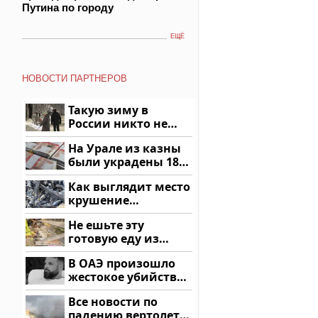
Путина по городу
ЕЩЁ
НОВОСТИ ПАРТНЕРОВ
Такую зиму в
России никто не
ждал: как так?!
На Урале из казны
были украдены 18
миллионов рублей
Как выглядит место
крушение
вертолета на
Не ешьте эту
Кавказе: смотреть
готовую еду из
магазина: список
В ОАЭ произошло
жестокое убийство
криптомиллионера
Все новости по
падению вертолета