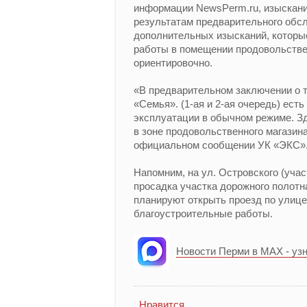
информации NewsPerm.ru, изыскан
результатам предварительного обс
дополнительных изысканий, которы
работы в помещении продовольстве
ориентировочно.
«В предварительном заключении о т
«Семья». (1-ая и 2-ая очередь) ест
эксплуатации в обычном режиме. З
в зоне продовольственного магазина
официальном сообщении УК «ЭКС»
Напомним, на ул. Островского (уча
просадка участка дорожного полотн
планируют открыть проезд по улице
благоустроительные работы.
Новости Перми в MAX - уз
Нравится