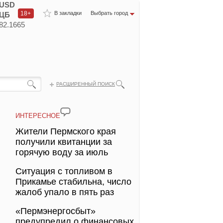
USD
18+
В закладки
Выбрать город
ЦБ
82.1665
РАСШИРЕННЫЙ ПОИСК
ИНТЕРЕСНОЕ
Жители Пермского края
получили квитанции за
горячую воду за июль
Ситуация с топливом в
Прикамье стабильна, число
жалоб упало в пять раз
«Пермэнергосбыт»
предупредил о финансовых