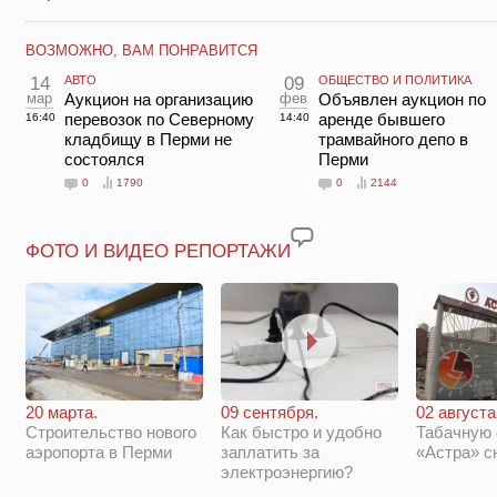
ВОЗМОЖНО, ВАМ ПОНРАВИТСЯ
14
АВТО
09
ОБЩЕСТВО И ПОЛИТИКА
мар
Аукцион на организацию
фев
Объявлен аукцион по
перевозок по Северному
аренде бывшего
16:40
14:40
кладбищу в Перми не
трамвайного депо в
состоялся
Перми
0
1790
0
2144
ФОТО И ВИДЕО РЕПОРТАЖИ
20 марта.
09 сентября.
02 августа
Строительство нового
Как быстро и удобно
Табачную
аэропорта в Перми
заплатить за
«Астра» с
электроэнергию?