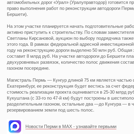
автомобильных дорог «Урал» (Уралуправтодор) готовится п
право выполнения работ по реконструкции автодороги Пермь 
Бершети).
На этом участке планируется начать подготовительные рабо
активно приступить к строительству. По словам заместител
Светланы Кирсановой, аукцион по выбору подрядчика также
этого года. В рамках федеральной адресной инвестиционно
году на реконструкцию дороги выделено 50 млн руб. Общая
составит 8 млрд руб. На участке автодороги до Бершети пл
двухуровневых развязок, количество полос движения соста
газоном посередине.
Магистраль Пермь — Кунгур длиной 75 км является частью
Екатеринбург, ее реконструкция будет вестись за счет фед
стоимость реализации проекта оценивается в 25-30 млрд ру
Кукуштана (с 33-го по 47-й км) будут построены в шестипол
разделительным газоном, остальные два —до Кунгура — в 
резервированием земли под шесть полос.
Новости Перми в MAX - узнавайте первыми