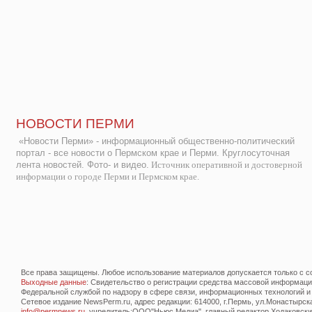
НОВОСТИ ПЕРМИ
«Новости Перми» - информационный общественно-политический
портал - все новости о Пермском крае и Перми. Круглосуточная
лента новостей. Фото- и видео.
Источник оперативной и достоверной
информации о городе Перми и Пермском крае.
Все права защищены. Любое использование материалов допускается только с со
Выходные данные
: Свидетельство о регистрации средства массовой информац
Федеральной службой по надзору в сфере связи, информационных технологий и
Сетевое издание NewsPerm.ru, адрес редакции: 614000, г.Пермь, ул.Монастырская 
info@permnews.ru
, учредитель:ООО"Ньюс Медиа", главный редактор Ходаковский