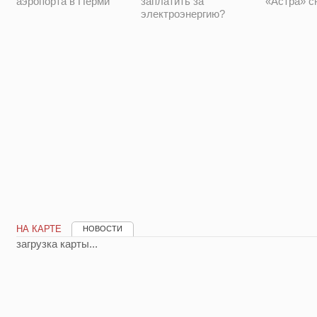
аэропорта в Перми
заплатить за
«Астра» с
электроэнергию?
НА КАРТЕ
НОВОСТИ
загрузка карты...