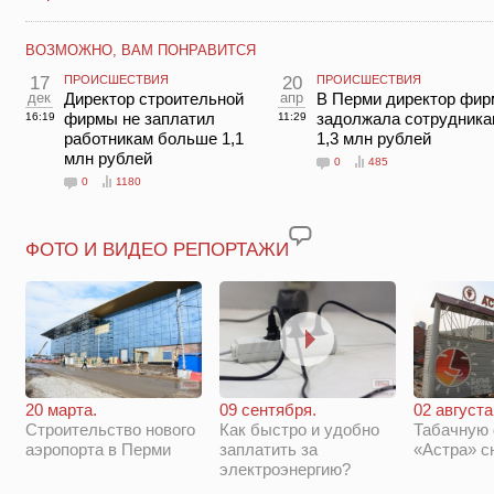
ВОЗМОЖНО, ВАМ ПОНРАВИТСЯ
17
ПРОИСШЕСТВИЯ
20
ПРОИСШЕСТВИЯ
дек
Директор строительной
апр
В Перми директор фи
фирмы не заплатил
задолжала сотрудника
16:19
11:29
работникам больше 1,1
1,3 млн рублей
млн рублей
0
485
0
1180
ФОТО И ВИДЕО РЕПОРТАЖИ
20 марта.
09 сентября.
02 августа
Строительство нового
Как быстро и удобно
Табачную
аэропорта в Перми
заплатить за
«Астра» с
электроэнергию?