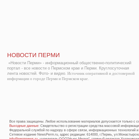
НОВОСТИ ПЕРМИ
«Новости Перми» - информационный общественно-политический
портал - все новости о Пермском крае и Перми. Круглосуточная
лента новостей. Фото- и видео.
Источник оперативной и достоверной
информации о городе Перми и Пермском крае.
Все права защищены. Любое использование материалов допускается только с со
Выходные данные
: Свидетельство о регистрации средства массовой информац
Федеральной службой по надзору в сфере связи, информационных технологий и
Сетевое издание NewsPerm.ru, адрес редакции: 614000, г.Пермь, ул.Монастырская 
info@permnews.ru
, учредитель:ООО"Ньюс Медиа", главный редактор Ходаковский