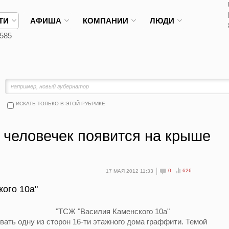
ТИ
АФИША
КОМПАНИИ
ЛЮДИ
585
ИСКАТЬ ТОЛЬКО В ЭТОЙ РУБРИКЕ
 человечек появится на крыше
0
626
17 МАЯ 2012 11:33
ого 10а"
"ТСЖ "Василия Каменского 10а"
ть одну из сторон 16-ти этажного дома граффити. Темой