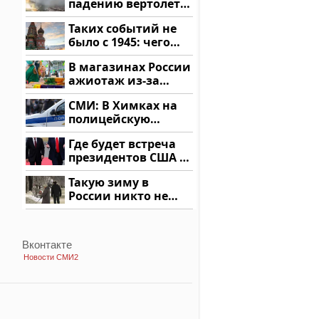
падению вертолета
на Кавказе: читать
Таких событий не
здесь
было с 1945: чего
ждать всем нам?
В магазинах России
ажиотаж из-за
этого продукта: что
СМИ: В Химках на
купить?
полицейскую
машину напали и
Где будет встреча
подожгли.
президентов США и
России: Европа?
Такую зиму в
России никто не
ждал: как так?!
Вконтакте
Новости СМИ2