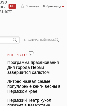
USD
18+
В закладки
Выбрать город
ЦБ
81.4077
РАСШИРЕННЫЙ ПОИСК
ИНТЕРЕСНОЕ
Программа празднования
Дня города Перми
завершится салютом
Литрес назвал самые
популярные книги весны в
Пермском крае
Пермский Театр кукол
покажет в Казахстане