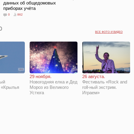
данных об общедомовых
приборах учёта
0
862
ВСЕ ФОТО И ВИДЕО
29 ноября.
26 августа.
Новогодняя елка и Дед
Фестиваль «Rock and
ый
Мороз из Великого
roll-ный экстрим.
 «Крылья
Устюга
Играем»