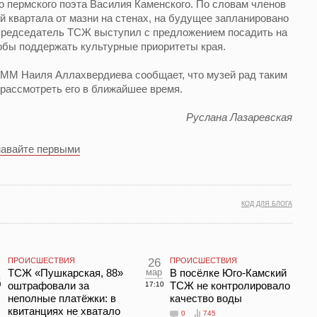
о пермского поэта Василия Каменского. По словам членов
й квартала от мазни на стенах, на будущее запланировано
 председатель ТСЖ выступил с предложением посадить на
обы поддержать культурные приоритеты края.
M Наиля Аллахвердиева сообщает, что музей рад таким
рассмотреть его в ближайшее время.
Руслана Лазаревская
навайте первыми
КОД ДЛЯ БЛОГА
ПРОИСШЕСТВИЯ
26
ПРОИСШЕСТВИЯ
ТСЖ «Пушкарская, 88»
мар
В посёлке Юго-Камский
оштрафовали за
ТСЖ не контролировало
0
17:10
неполные платёжки: в
качество воды
квитанциях не хватало
0
745