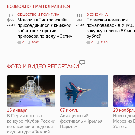
ВОЗМОЖНО, ВАМ ПОНРАВИТСЯ
17
ОБЩЕСТВО И ПОЛИТИКА
01
ЭКОНОМИКА
фев
Магазин «Пиотровский»
окт
Пермская компания
присоединился к книжной
пожаловалась в УФАС
12:24
14:25
забастовке против
закупку соли на 87 млн
приговора по делу «Сети»
рублей
0
1882
0
1186
ФОТО И ВИДЕО РЕПОРТАЖИ
29 ноября.
15 января.
07 июля.
Новогодня
В Перми прошел
Авиационный
Мороз из 
конкурс «Кубок России
фестиваль «Крылья
Устюга
по снежной и ледовой
Пармы»
скульптуре «Зимний