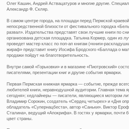
Олег Кашин, Андрей Аствацатуров и многие другие. Специал
Александр Ф. Скляр.
В самом центре города, на площади перед Пермской краевой 
непосредственной близости от фестивального городка «Бел
развал». Издательства представят свои лучшие книги по сн
организована детская площадка. Татьяна Кормер, один из л
проведет мастер класс по поп-ап книгам («книги-раскладуш
жираф» представит книгу Иосифа Бродского «Баллада о мал
продажи пойдут на благотворительность.
Внутри самой «Горьковки» и в магазине «Пиотровский» состо
писателями, презентации книг и другие события ярмарки.
Первая Пермская книжная ярмарка — событие, прежде всего
любителей книги, неравнодушной аудитории. Главная тема 
сегодня»; хедлайнеры — писатели, являющиеся мотором лит
Владимир Сорокин, создатель «Сердец четырех» и «Дня опр
обладатель «Супернацбеста», автор «Саньки». Виктор Ероф
Сталина», ведущий «Апокрифа». В гостях у ярмарки, почти 
цвет страны.