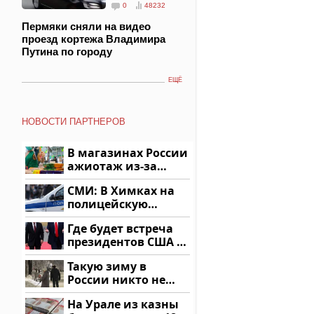
0
48232
Пермяки сняли на видео
проезд кортежа Владимира
Путина по городу
ЕЩЁ
НОВОСТИ ПАРТНЕРОВ
В магазинах России
ажиотаж из-за
этого продукта: что
СМИ: В Химках на
купить?
полицейскую
машину напали и
Где будет встреча
подожгли.
президентов США и
России: Европа?
Такую зиму в
России никто не
ждал: как так?!
На Урале из казны