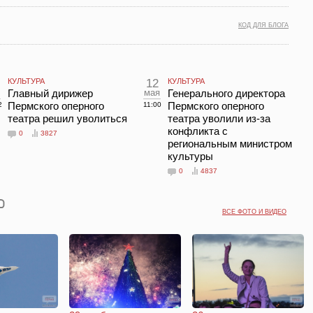
КОД ДЛЯ БЛОГА
КУЛЬТУРА
12
КУЛЬТУРА
Главный дирижер
мая
Генерального директора
Пермского оперного
Пермского оперного
2
11:00
театра решил уволиться
театра уволили из-за
конфликта с
0
3827
региональным министром
культуры
0
4837
ВСЕ ФОТО И ВИДЕО