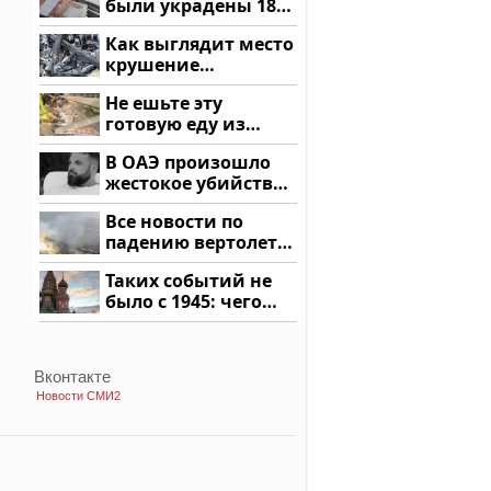
были украдены 18
миллионов рублей
Как выглядит место
крушение
вертолета на
Не ешьте эту
Кавказе: смотреть
готовую еду из
магазина: список
В ОАЭ произошло
жестокое убийство
криптомиллионера
Все новости по
падению вертолета
на Кавказе: читать
Таких событий не
здесь
было с 1945: чего
ждать всем нам?
Вконтакте
Новости СМИ2