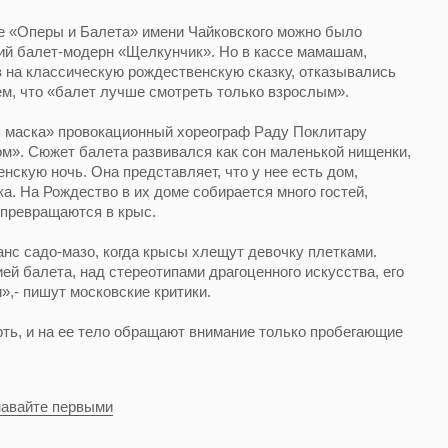
тре «Оперы и Балета» имени Чайковского можно было
ий балет-модерн «Щелкунчик». Но в кассе мамашам,
 на классическую рождественскую сказку, отказывались
ем, что «балет лучше смотреть только взрослым».
 маска» провокационный хореограф Раду Поклитару
м». Сюжет балета развивался как сон маленькой нищенки,
нскую ночь. Она представляет, что у нее есть дом,
а. На Рождество в их доме собирается много гостей,
 превращаются в крыс.
анс садо-мазо, когда крысы хлещут девочку плетками.
ей балета, над стереотипами драгоценного искусства, его
,- пишут московские критики.
ть, и на ее тело обращают внимание только пробегающие
навайте первыми