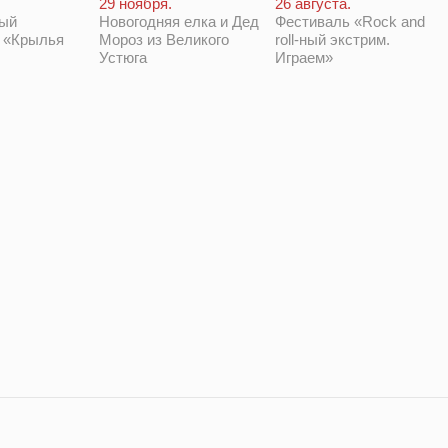
29 ноября.
26 августа.
Новогодняя елка и Дед
Фестиваль «Rock and
ый
Мороз из Великого
roll-ный экстрим.
 «Крылья
Устюга
Играем»