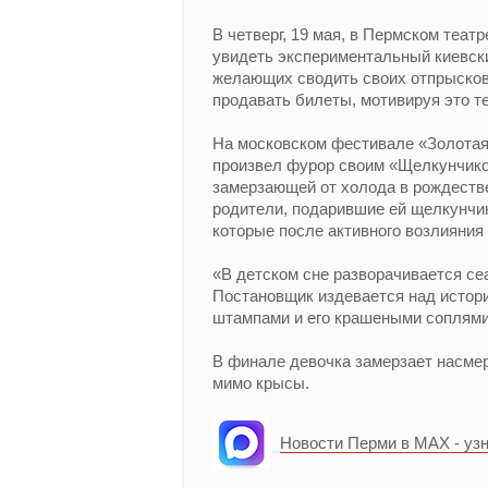
В четверг, 19 мая, в Пермском теа
увидеть экспериментальный киевск
желающих сводить своих отпрысков
продавать билеты, мотивируя это т
На московском фестивале «Золотая
произвел фурор своим «Щелкунчико
замерзающей от холода в рождестве
родители, подарившие ей щелкунчик
которые после активного возлияния
«В детском сне разворачивается се
Постановщик издевается над истори
штампами и его крашеными соплями»
В финале девочка замерзает насмер
мимо крысы.
Новости Перми в MAX - уз