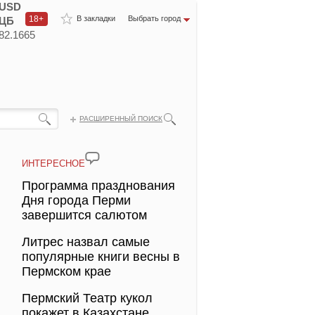
USD
18+
В закладки
Выбрать город
ЦБ
82.1665
РАСШИРЕННЫЙ ПОИСК
ИНТЕРЕСНОЕ
Программа празднования
Дня города Перми
завершится салютом
Литрес назвал самые
популярные книги весны в
Пермском крае
Пермский Театр кукол
покажет в Казахстане