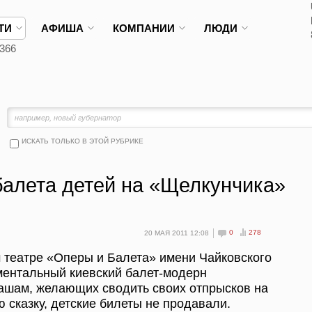
ТИ
АФИША
КОМПАНИИ
ЛЮДИ
366
ИСКАТЬ ТОЛЬКО В ЭТОЙ РУБРИКЕ
балета детей на «Щелкунчика»
0
278
20 МАЯ 2011 12:08
ом театре «Оперы и Балета» имени Чайковского
ментальный киевский балет-модерн
машам, желающих сводить своих отпрысков на
 сказку, детские билеты не продавали.