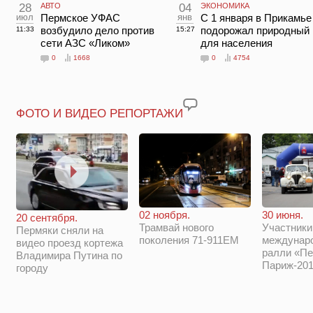
28
АВТО
04
ЭКОНОМИКА
июл
Пермское УФАС
янв
С 1 января в Прикамье
возбудило дело против
подорожал природный 
11:33
15:27
сети АЗС «Ликом»
для населения
0
1668
0
4754
ФОТО И ВИДЕО РЕПОРТАЖИ
02 ноября.
30 июня.
20 сентября.
Трамвай нового
Участники
Пермяки сняли на
поколения 71-911ЕМ
междунар
видео проезд кортежа
ралли «Пе
Владимира Путина по
Париж-201
городу