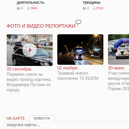
деятельность
трещины
0
2680
0
2519
ФОТО И ВИДЕО РЕПОРТАЖИ
02 ноября.
30 июня.
20 сентября.
Трамвай нового
Участники
Пермяки сняли на
поколения 71-911ЕМ
междунар
видео проезд кортежа
ралли «Пе
Владимира Путина по
Париж-201
городу
НА КАРТЕ
НОВОСТИ
загрузка карты...