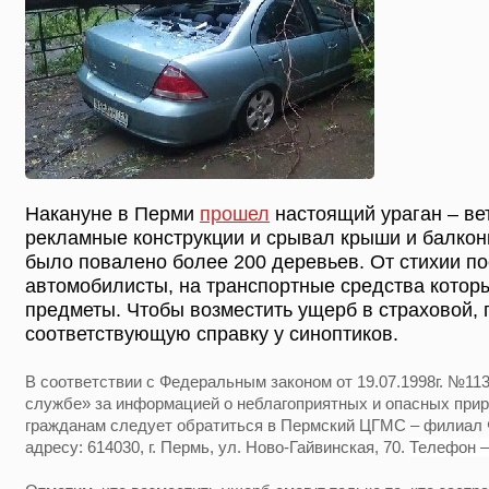
Накануне в Перми
прошел
настоящий ураган – ве
рекламные конструкции и срывал крыши и балконы
было повалено более 200 деревьев. От стихии п
автомобилисты, на транспортные средства котор
предметы. Чтобы возместить ущерб в страховой, 
соответствующую справку у синоптиков.
В соответствии с Федеральным законом от 19.07.1998г. №11
службе» за информацией о неблагоприятных и опасных при
гражданам следует обратиться в Пермский ЦГМС – филиал
адресу: 614030, г. Пермь, ул. Ново-Гайвинская, 70.
Телефон – 