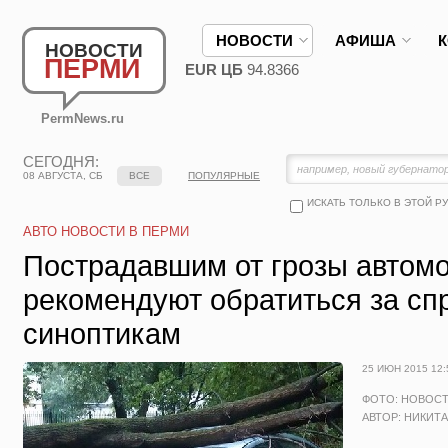
НОВОСТИ
АФИША
НОВОСТИ
ПЕРМИ
EUR ЦБ
94.8366
PermNews.ru
СЕГОДНЯ:
08 АВГУСТА, СБ
ВСЕ
ПОПУЛЯРНЫЕ
ИСКАТЬ ТОЛЬКО В ЭТОЙ Р
АВТО НОВОСТИ В ПЕРМИ
Пострадавшим от грозы автом
рекомендуют обратиться за сп
синоптикам
25 ИЮН 2015 12:
ФОТО: НОВОС
АВТОР: НИКИТ