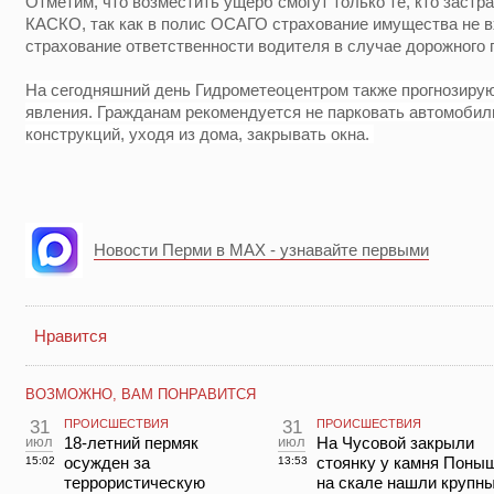
Отметим, что возместить ущерб смогут только те, кто застр
КАСКО, так как в полис ОСАГО страхование имущества не вх
страхование ответственности водителя в случае дорожного
На сегодняшний день Гидрометеоцентром также прогнозиру
явления. Гражданам рекомендуется не парковать автомобил
конструкций, уходя из дома, закрывать окна.
Новости Перми в MAX - узнавайте первыми
Нравится
ВОЗМОЖНО, ВАМ ПОНРАВИТСЯ
31
ПРОИСШЕСТВИЯ
31
ПРОИСШЕСТВИЯ
июл
18-летний пермяк
июл
На Чусовой закрыли
осужден за
стоянку у камня Поны
15:02
13:53
террористическую
на скале нашли крупн