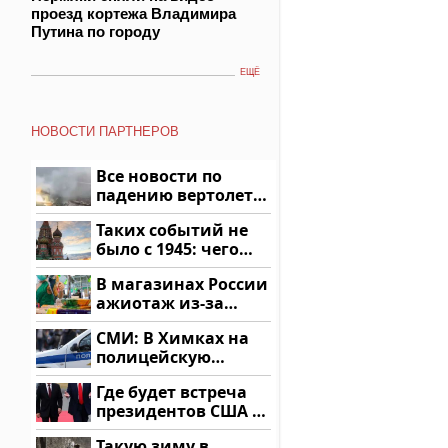
проезд кортежа Владимира
Путина по городу
ЕЩЁ
НОВОСТИ ПАРТНЕРОВ
Все новости по
падению вертолета
на Кавказе: читать
Таких событий не
здесь
было с 1945: чего
ждать всем нам?
В магазинах России
ажиотаж из-за
этого продукта: что
СМИ: В Химках на
купить?
полицейскую
машину напали и
Где будет встреча
подожгли.
президентов США и
России: Европа?
Такую зиму в