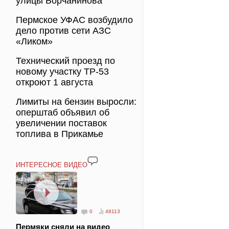
улицы Борчанинова
Пермское УФАС возбудило
дело против сети АЗС
«Ликом»
Технический проезд по
новому участку ТР-53
откроют 1 августа
Лимиты на бензин выросли:
оперштаб объявил об
увеличении поставок
топлива в Прикамье
ИНТЕРЕСНОЕ ВИДЕО
0
48113
Пермяки сняли на видео