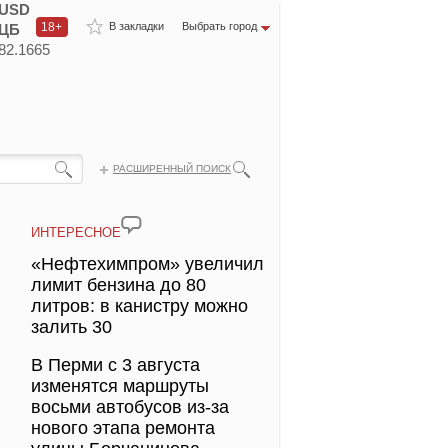
USD
18+
В закладки
Выбрать город
ЦБ
82.1665
РАСШИРЕННЫЙ ПОИСК
ИНТЕРЕСНОЕ
«Нефтехимпром» увеличил
лимит бензина до 80
литров: в канистру можно
залить 30
В Перми с 3 августа
изменятся маршруты
восьми автобусов из-за
нового этапа ремонта