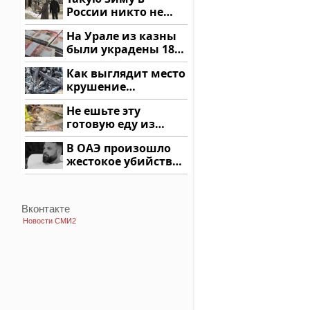
России никто не
ждал: как так?!
На Урале из казны
были украдены 18
миллионов рублей
Как выглядит место
крушение
вертолета на
Не ешьте эту
Кавказе: смотреть
готовую еду из
магазина: список
В ОАЭ произошло
жестокое убийство
криптомиллионера
Вконтакте
Новости СМИ2