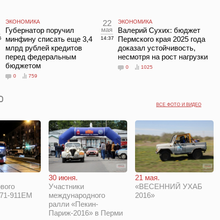
ЭКОНОМИКА
22
ЭКОНОМИКА
Губернатор поручил
мая
Валерий Сухих: бюджет
минфину списать еще 3,4
Пермского края 2025 года
6
14:37
млрд рублей кредитов
доказал устойчивость,
перед федеральным
несмотря на рост нагрузки
бюджетом
0
1025
0
759
ВСЕ ФОТО И ВИДЕО
30 июня.
21 мая.
вого
Участники
«ВЕСЕННИЙ УХАБ
 71-911ЕМ
международного
2016»
ралли «Пекин-
Париж-2016» в Перми