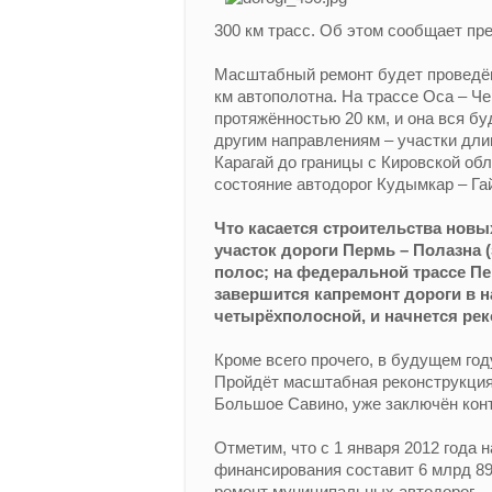
300 км трасс. Об этом сообщает пр
Масштабный ремонт будет проведён 
км автополотна. На трассе Оса – Ч
протяжённостью 20 км, и она вся бу
другим направлениям – участки дли
Карагай до границы с Кировской об
состояние автодорог Кудымкар – Га
Что касается строительства новых
участок дороги Пермь – Полазна 
полос; на федеральной трассе Пе
завершится капремонт дороги в на
четырёхполосной, и начнется ре
Кроме всего прочего, в будущем год
Пройдёт масштабная реконструкция
Большое Савино, уже заключён конт
Отметим, что с 1 января 2012 года 
финансирования составит 6 млрд 89
ремонт муниципальных автодорог.