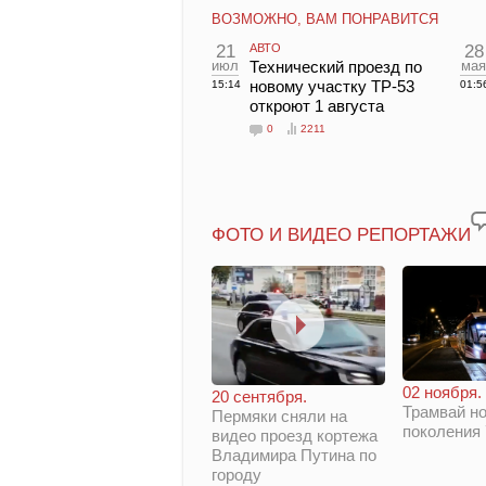
ВОЗМОЖНО, ВАМ ПОНРАВИТСЯ
21
АВТО
28
июл
Технический проезд по
мая
новому участку ТР-53
15:14
01:5
откроют 1 августа
0
2211
ФОТО И ВИДЕО РЕПОРТАЖИ
02 ноября.
20 сентября.
Трамвай но
Пермяки сняли на
поколения
видео проезд кортежа
Владимира Путина по
городу