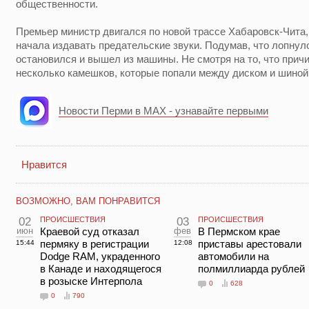
общественности.
Премьер министр двигался по новой трассе Хабаровск-Чита,
начала издавать предательские звуки. Подумав, что лопнул
остановился и вышел из машины. Не смотря на то, что прич
несколько камешков, которые попали между диском и шиной,
Новости Перми в MAX - узнавайте первыми
Нравится
ВОЗМОЖНО, ВАМ ПОНРАВИТСЯ
02
ПРОИСШЕСТВИЯ
03
ПРОИСШЕСТВИЯ
июн
Краевой суд отказал
фев
В Пермском крае
пермяку в регистрации
приставы арестовали
15:44
12:08
Dodge RAM, украденного
автомобили на
в Канаде и находящегося
полмиллиарда рублей
в розыске Интерпола
0
628
0
790