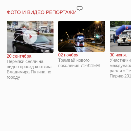
ФОТО И ВИДЕО РЕПОРТАЖИ
02 ноября.
30 июня.
20 сентября.
Трамвай нового
Участники
Пермяки сняли на
поколения 71-911ЕМ
междунар
видео проезд кортежа
ралли «Пе
Владимира Путина по
Париж-201
городу